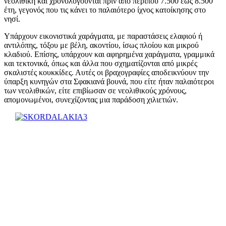
νεολιθική και χρονολογούνται πριν από περίπου 7.500 έως 8.500
έτη, γεγονός που τις κάνει το παλαιότερο ίχνος κατοίκησης στο
νησί.
Υπάρχουν εικονιστικά χαράγματα, με παραστάσεις ελαφιού ή
αντιλόπης, τόξου με βέλη, ακοντίου, ίσως πλοίου και μικρού
κλαδιού. Επίσης, υπάρχουν και αφηρημένα χαράγματα, γραμμικά
και τεκτονικά, όπως και άλλα που σχηματίζονται από μικρές
σκαλιστές κουκκίδες. Αυτές οι βραχογραφίες αποδεικνύουν την
ύπαρξη κυνηγών στα Σφακιανά βουνά, που είτε ήταν παλαιότεροι
των νεολιθικών, είτε επιβίωσαν σε νεολιθικούς χρόνους,
απομονωμένοι, συνεχίζοντας μια παράδοση χιλιετιών.