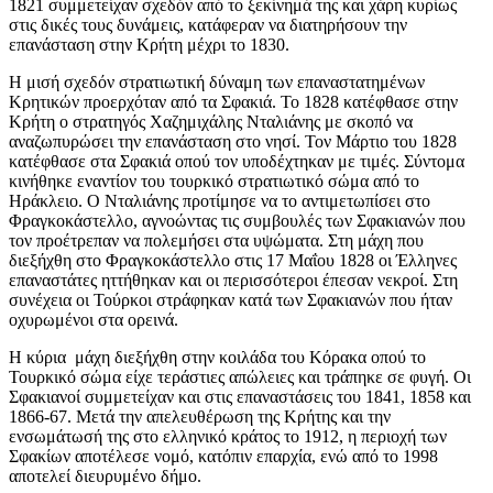
1821 συμμετείχαν σχεδόν από το ξεκίνημά της και χάρη κυρίως
στις δικές τους δυνάμεις, κατάφεραν να διατηρήσουν την
επανάσταση στην Κρήτη μέχρι το 1830.
Η μισή σχεδόν στρατιωτική δύναμη των επαναστατημένων
Κρητικών προερχόταν από τα Σφακιά. Το 1828 κατέφθασε στην
Κρήτη ο στρατηγός Χαζημιχάλης Νταλιάνης με σκοπό να
αναζωπυρώσει την επανάσταση στο νησί. Τον Μάρτιο του 1828
κατέφθασε στα Σφακιά οπού τον υποδέχτηκαν με τιμές. Σύντομα
κινήθηκε εναντίον του τουρκικό στρατιωτικό σώμα από το
Ηράκλειο. Ο Νταλιάνης προτίμησε να το αντιμετωπίσει στο
Φραγκοκάστελλο, αγνοώντας τις συμβουλές των Σφακιανών που
τον προέτρεπαν να πολεμήσει στα υψώματα. Στη μάχη που
διεξήχθη στο Φραγκοκάστελλο στις 17 Μαΐου 1828 οι Έλληνες
επαναστάτες ηττήθηκαν και οι περισσότεροι έπεσαν νεκροί. Στη
συνέχεια οι Τούρκοι στράφηκαν κατά των Σφακιανών που ήταν
οχυρωμένοι στα ορεινά.
Η κύρια μάχη διεξήχθη στην κοιλάδα του Κόρακα οπού το
Τουρκικό σώμα είχε τεράστιες απώλειες και τράπηκε σε φυγή. Οι
Σφακιανοί συμμετείχαν και στις επαναστάσεις του 1841, 1858 και
1866-67. Μετά την απελευθέρωση της Κρήτης και την
ενσωμάτωσή της στο ελληνικό κράτος το 1912, η περιοχή των
Σφακίων αποτέλεσε νομό, κατόπιν επαρχία, ενώ από το 1998
αποτελεί διευρυμένο δήμο.