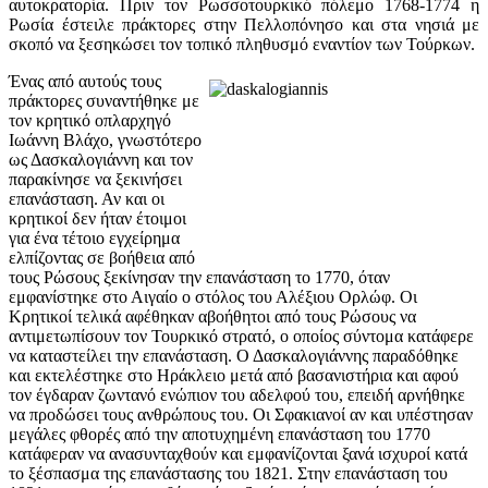
αυτοκρατορία. Πριν τον Ρωσσοτουρκικό πόλεμο 1768-1774 η
Ρωσία έστειλε πράκτορες στην Πελλοπόνησο και στα νησιά με
σκοπό να ξεσηκώσει τον τοπικό πληθυσμό εναντίον των Τούρκων.
Ένας από αυτούς τους
πράκτορες συναντήθηκε με
τον κρητικό οπλαρχηγό
Ιωάννη Βλάχο, γνωστότερο
ως Δασκαλογιάννη και τον
παρακίνησε να ξεκινήσει
επανάσταση. Αν και οι
κρητικοί δεν ήταν έτοιμοι
για ένα τέτοιο εγχείρημα
ελπίζοντας σε βοήθεια από
τους Ρώσους ξεκίνησαν την επανάσταση το 1770, όταν
εμφανίστηκε στο Αιγαίο ο στόλος του Αλέξιου Ορλώφ. Οι
Κρητικοί τελικά αφέθηκαν αβοήθητοι από τους Ρώσους να
αντιμετωπίσουν τον Τουρκικό στρατό, ο οποίος σύντομα κατάφερε
να καταστείλει την επανάσταση. Ο Δασκαλογιάννης παραδόθηκε
και εκτελέστηκε στο Ηράκλειο μετά από βασανιστήρια και αφού
τον έγδαραν ζωντανό ενώπιον του αδελφού του, επειδή αρνήθηκε
να προδώσει τους ανθρώπους του. Οι Σφακιανοί αν και υπέστησαν
μεγάλες φθορές από την αποτυχημένη επανάσταση του 1770
κατάφεραν να ανασυνταχθούν και εμφανίζονται ξανά ισχυροί κατά
το ξέσπασμα της επανάστασης του 1821. Στην επανάσταση του