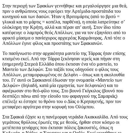
Στην περιοχή των Σφακίων γεννήθηκε και μεγαλούργησε μια θεά,
πριν ο ανθρώπινος νους εφεύρει την Αρτέμιδα-προστάτιδα του
κυνηγιού και των δασών. Ήταν η Βριτομάρτις (από το βριτύ =
γλυκιά και το μάρτις = κοπέλα, παρθένα), η οποία λατρεύτηκε σ’
ολόκληρη την Κρήτη, αλλά και πέραν απ’ αυτή. Στον ίδιο τόπο
κατέφευγε ο λαμπρός θεός Απόλλων, για να τον εξαγνίσει από το
φρικτό μίασμα ο πανίσχυρος αρχιερέας Καρμάνορας. Από τότε ο
Απόλλων έγινε φίλος και προστάτης των Σφακιανών.
Το πασίγνωστο στην αρχαιότητα μαντείο της Τάρρας ήταν επίσης
κτισμένο εκεί. Από την Τάρρα ξεκίνησαν ιερείς και πήγαν στη
(σημερινή) Στερεά Ελλάδα όπου έκτισαν ένα νέο μαντείο, το
Μαντείο των Δελφών. Στο ταξίδι τους οδηγούσε ο φίλος τους
Απόλλων, μεταμορφωμένος σε Δελφίνι – όπως και η ακολουθία
του. Γι’ αυτό οι Σφακιανοί έδωσαν την ονομασία «Μαντείο των
Δελφών» (δηλαδή, κατά μία ερμηνεία, των δελφινιών) και το
αφιέρωσαν στο θεό-φίλο τους. Στο βουνό Γκίγκιλος (βουνό που
δεσπόζει πάνω από την είσοδο του φαραγγιού της Σαμαριάς)
επέλεξε κι έστησε το θρόνο του ο Δίας ο Κρηταγενής, πριν τον
μεταφέρει αργότερα στην κορυφή του Ολύμπου.
Στα Σφακιά έζησε κι η πανέμορφη νεράιδα Ακακκαλίδα. Από τους
γεμάτους θρύλους έρωτές της με θεούς, ήρθαν στον κόσμο οι
μετέπειτα γενάρχες που έκτισαν πόλεις ξακουστές, όπως η
Κυδωνία, η Νάξος, η Έφεσσος και η Οαξός. Εκεί γεννήθηκε κι