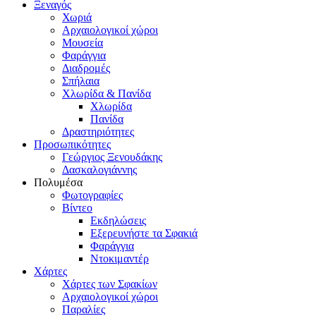
Ξεναγός
Χωριά
Αρχαιολογικοί χώροι
Μουσεία
Φαράγγια
Διαδρομές
Σπήλαια
Χλωρίδα & Πανίδα
Χλωρίδα
Πανίδα
Δραστηριότητες
Προσωπικότητες
Γεώργιος Ξενουδάκης
Δασκαλογιάννης
Πολυμέσα
Φωτογραφίες
Βίντεο
Εκδηλώσεις
Εξερευνήστε τα Σφακιά
Φαράγγια
Ντοκιμαντέρ
Χάρτες
Χάρτες των Σφακίων
Αρχαιολογικοί χώροι
Παραλίες