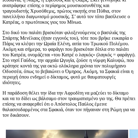
ανατράφηκε επίσης ο περίφημος μουσικοσυνθέτης και
τραγουδιστής Χρυσόθεμις, πρώτος νικητής στα Πύθια, στον
πανελλήνιο διαγωνισμό μουσικής. Σ’ αυτό τον τόπο βασίλευσε ο
Κατρέας, ο πρωτότοκος γιος του Μίνωα.
Στο δικό του παλάτι βρισκόταν φιλοξενούμενος ο βασιλιάς της
Σπάρτης Μενέλαος (ήταν εγγονός του), τότε που βρήκε ευκαιρία ο
Πάρις να κλέψει την Ωραία Ελένη, αιτία του Τρωικού Πολέμου.
Ακόμη και σήμερα, το φαράγγι που βρισκόταν δίπλα στο παλάτι
του Κατρέα, ονομάζεται «του Κατρέ ο λαγκός» (λαγκός = φαράγγι).
Στο νησί Γαύδος, την αρχαία Ωγυγία, ζούσε η νύμφη Καλυψώ, που
κράτησε κοντά της για οκτώ ολόκληρα χρόνια τον πολυμήχανο
Οδυσσέα, όπως το βεβαιώνει ο Όμηρος. Ακόμη, τα Σφακιά είναι η
περιοχή όπου ενδημεί ο δίκταμος, φυτό με θαυματουργές
ιδιότητες.
Η παράδοση θέλει την ίδια την Αφροδίτη να μαζεύει το δίκταμο
και να το δίδει ως βάλσαμο στον τραυματισμένο γιο της. Θα πρέπει
επίσης να αναφερθεί ότι ο Απόστολος Παύλος έμεινε
θαλασσοδαρμένος στα Σφακιά, όταν τον πήγαιναν στη Ρώμη για να
τον δικάσουν.