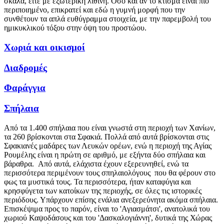
σκάλα, είτε με εξωτερική λίθινη. Όσο και αν το κτίσμα είναι πιο
περιποιημένο, επικρατεί και εδώ η γυμνή μορφή που την
συνθέτουν τα απλά ευθύγραμμα στοιχεία, με την παρεμβολή του
ημικυκλικού τόξου στην όψη του προστώου.
Χωριά και οικισμοί
Διαδρομές
Φαράγγια
Σπήλαια
Από τα 1.400 σπήλαια που είναι γνωστά στη περιοχή των Χανίων,
τα 260 βρίσκονται στα Σφακιά. Πολλά από αυτά βρίσκονται στις
Σφακιανές μαδάρες των Λευκών ορέων, ενώ η περιοχή της Αγίας
Ρουμέλης είναι η πρώτη σε αριθμό, με εξήντα δύο σπήλαια και
βάραθρα. Από αυτά, ελάχιστα έχουν εξερευνηθεί, ενώ τα
περισσότερα περιμένουν τους σπηλαιολόγους που θα φέρουν στο
φως τα μυστικά τους. Τα περισσότερα, ήταν καταφύγια και
κρησφύγετα των κατοίκων της περιοχής, σε όλες τις ιστορικές
περιόδους. Υπάρχουν επίσης ενάλια ανεξερεύνητα ακόμα σπήλαια.
Επισκέψιμα προς το παρόν, είναι το 'Αγιασμάτσι', ανατολικά του
χωριού Καψοδάσους και του 'Δασκαλογιάννη', δυτικά της Χώρας