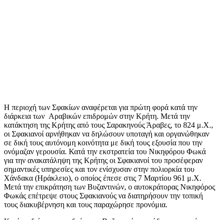
Η περιοχή των Σφακίων αναφέρεται για πρώτη φορά κατά την
διάρκεια των Αραβικών επιδρομών στην Κρήτη. Μετά την
κατάκτηση της Κρήτης από τους Σαρακηνούς Άραβες, το 824 μ.Χ.,
οι Σφακιανοί αρνήθηκαν να δηλώσουν υποταγή και οργανώθηκαν
σε δική τους αυτόνομη κοινότητα με δική τους εξουσία που την
ονόμαζαν γερουσία. Κατά την εκστρατεία του Νικηφόρου Φωκά
για την ανακατάληψη της Κρήτης οι Σφακιανοί του προσέφεραν
σημαντικές υπηρεσίες και τον ενίσχυσαν στην πολιορκία του
Χάνδακα (Ηράκλειο), ο οποίος έπεσε στις 7 Μαρτίου 961 μ.Χ.
Μετά την επικράτηση των Βυζαντινών, ο αυτοκράτορας Νικηφόρος
Φωκάς επέτρεψε στους Σφακιανούς να διατηρήσουν την τοπική
τους διακυβέρνηση και τους παραχώρησε προνόμια.