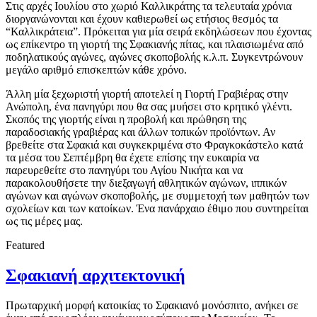
Στις αρχές Ιουλίου στο χωριό Καλλικράτης τα τελευταία χρόνια
διοργανώνονται και έχουν καθιερωθεί ως ετήσιος θεσμός τα
“Καλλικράτεια”. Πρόκειται για μία σειρά εκδηλώσεων που έχοντας
ως επίκεντρο τη γιορτή της Σφακιανής πίτας, και πλαισιωμένα από
ποδηλατικούς αγώνες, αγώνες σκοποβολής κ.λ.π. Συγκεντρώνουν
μεγάλο αριθμό επισκεπτών κάθε χρόνο.
Άλλη μία ξεχωριστή γιορτή αποτελεί η Γιορτή Γραβιέρας στην
Ανώπολη, ένα πανηγύρι που θα σας μυήσει στο κρητικό γλέντι.
Σκοπός της γιορτής είναι η προβολή και πρώθηση της
παραδοσιακής γραβιέρας και άλλων τοπικών προϊόντων. Αν
βρεθείτε στα Σφακιά και συγκεκριμένα στο Φραγκοκάστελο κατά
τα μέσα του Σεπτέμβρη θα έχετε επίσης την ευκαιρία να
παρευρεθείτε στο πανηγύρι του Αγίου Νικήτα και να
παρακολουθήσετε την διεξαγωγή αθλητικών αγώνων, ιππικών
αγώνων και αγώνων σκοποβολής, με συμμετοχή των μαθητών των
σχολείων και των κατοίκων. Ένα πανάρχαιο έθιμο που συντηρείται
ως τις μέρες μας.
Featured
Σφακιανή αρχιτεκτονική
Πρωταρχική μορφή κατοικίας το Σφακιανό μονόσπιτο, ανήκει σε