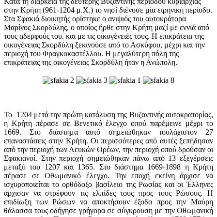
Κατά τη διάρκεια της δεύτερης Βυζαντινής περιόδου κυριαρχίας
στην Κρήτη (961-1204 μ.Χ.) το νησί διένυσε μία ειρηνική περίοδο.
Στα Σφακιά διοικητής ορίστηκε ο ανιψιός του αυτοκράτορα
Μαρίνος Σκορδύλης, ο οποίος ήρθε στην Κρήτη μαζί με εννιά από
τους αδερφούς του. και με τις οικογένειές τους. Η επικράτεια της
οικογένειας Σκορδύλη ξεκινούσε από το Ασκύφου, μέχρι και την
περιοχή του Φραγκοκαστέλλου. Η μεγαλύτερη πόλη της
επικράτειας της οικογένειας Σκορδύλη ήταν η Ανώπολη.
Το 1204 μετά την πρώτη κατάλυση της Βυζαντινής αυτοκρατορίας,
η Κρήτη πέρασε σε Βενετικό έλεγχο οπού παρέμεινε μέχρι το
1669. Στο διάστημα αυτό σημειώθηκαν τουλάχιστον 27
επαναστάσεις στην Κρήτη. Οι περισσότερες από αυτές ξεπήδησαν
από την περιοχή των Λευκών Ορέων, την περιοχή οπού δρούσαν οι
Σφακιανοί. Στην περιοχή σημειώθηκαν πάνω από 13 εξεγέρσεις
μεταξύ του 1207 και 1365. Στο διάστημα 1669-1898 η Κρήτη
πέρασε σε Οθωμανικό έλεγχο. Την εποχή εκείνη άρχισε να
ισχυροποιείται το ορθόδοξο βασίλειο της Ρωσίας και οι Έλληνες
άρχισαν να στρέφουν τις ελπίδες τους προς τους Ρώσους. Η
επιδίωξη των Ρώσων να αποκτήσουν έξοδο προς την Μαύρη
θάλασσα τους οδήγησε γρήγορα σε σύγκρουση με την Οθωμανική