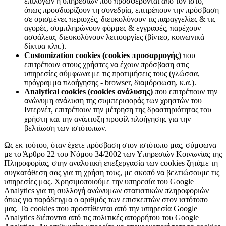
επιλογών ή υπηρεσιών που προσφέρονται από τον ιστό,
όπως προσδιορίζουν τη συνεδρία, επιτρέπουν την πρόσβαση
σε ορισμένες περιοχές, διευκολύνουν τις παραγγελίες & τις
αγορές, συμπληρώνουν φόρμες & εγγραφές, παρέχουν
ασφάλεια, διευκολύνουν λειτουργίες (βίντεο, κοινωνικά
δίκτυα κλπ.).
Customization cookies (cookies προσαρμογής)
που
επιτρέπουν στους χρήστες να έχουν πρόσβαση στις
υπηρεσίες σύμφωνα με τις προτιμήσεις τους (γλώσσα,
πρόγραμμα πλοήγησης - browser, διαμόρφωση, κ.α.).
Analytical cookies (cookies ανάλυσης)
που επιτρέπουν την
ανώνυμη ανάλυση της συμπεριφοράς των χρηστών του
Ιντερνέτ, επιτρέπουν την μέτρηση της δραστηριότητας του
χρήστη και την ανάπτυξη προφίλ πλοήγησης για την
βελτίωση των ιστότοπων.
Ως εκ τούτου, όταν έχετε πρόσβαση στον ιστότοπο μας, σύμφωνα
με το Άρθρο 22 του Νόμου 34/2002 των Υπηρεσιών Κοινωνίας της
Πληροφορίας, στην αναλυτική επεξεργασία των cookies ζητάμε τη
συγκατάθεση σας για τη χρήση τους, με σκοπό να βελτιώσουμε τις
υπηρεσίες μας. Χρησιμοποιούμε την υπηρεσία του Google
Analytics για τη συλλογή ανώνυμων στατιστικών πληροφοριών
όπως για παράδειγμα ο αριθμός των επισκεπτών στον ιστότοπο
μας. Τα cookies που προστίθενται από την υπηρεσία Google
Analytics διέπονται από τις πολιτικές απορρήτου του Google