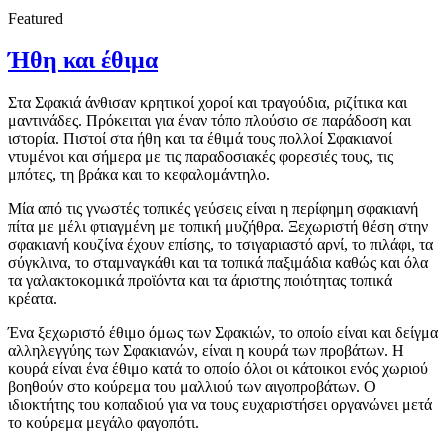
Featured
Ήθη και έθιμα
Στα Σφακιά άνθισαν κρητικοί χοροί και τραγούδια, ριζίτικα και
μαντινάδες. Πρόκειται για έναν τόπο πλούσιο σε παράδοση και
ιστορία. Πιστοί στα ήθη και τα έθιμά τους πολλοί Σφακιανοί
ντυμένοι και σήμερα με τις παραδοσιακές φορεσιές τους, τις
μπότες, τη βράκα και το κεφαλομάντηλο.
Μία από τις γνωστές τοπικές γεύσεις είναι η περίφημη σφακιανή
πίτα με μέλι φτιαγμένη με τοπική μυζήθρα. Ξεχωριστή θέση στην
σφακιανή κουζίνα έχουν επίσης, το τσιγαριαστό αρνί, το πιλάφι, τα
σύγκλινα, το σταμναγκάθι και τα τοπικά παξιμάδια καθώς και όλα
τα γαλακτοκομικά προϊόντα και τα άριστης ποιότητας τοπικά
κρέατα.
Ένα ξεχωριστό έθιμο όμως των Σφακιών, το οποίο είναι και δείγμα
αλληλεγγύης των Σφακιανών, είναι η κουρά των προβάτων. Η
κουρά είναι ένα έθιμο κατά το οποίο όλοι οι κάτοικοι ενός χωριού
βοηθούν στο κούρεμα του μαλλιού των αιγοπροβάτων. Ο
ιδιοκτήτης του κοπαδιού για να τους ευχαριστήσει οργανώνει μετά
το κούρεμα μεγάλο φαγοπότι.