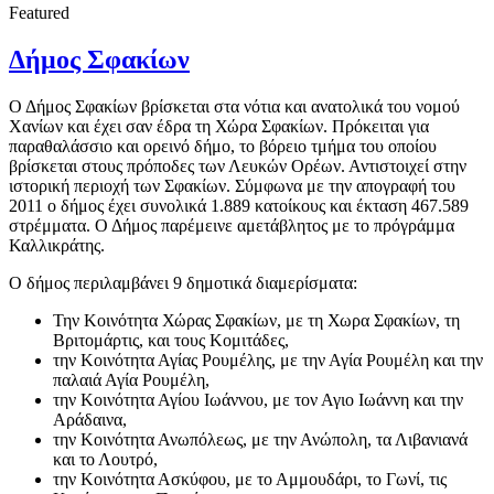
Featured
Δήμος Σφακίων
Ο Δήμος Σφακίων βρίσκεται στα νότια και ανατολικά του νομού
Χανίων και έχει σαν έδρα τη Χώρα Σφακίων. Πρόκειται για
παραθαλάσσιο και ορεινό δήμο, το βόρειο τμήμα του οποίου
βρίσκεται στους πρόποδες των Λευκών Ορέων. Αντιστοιχεί στην
ιστορική περιοχή των Σφακίων. Σύμφωνα με την απογραφή του
2011 ο δήμος έχει συνολικά 1.889 κατοίκους και έκταση 467.589
στρέμματα. Ο Δήμος παρέμεινε αμετάβλητος με το πρόγράμμα
Καλλικράτης.
Ο δήμος περιλαμβάνει 9 δημοτικά διαμερίσματα:
Την Κοινότητα Χώρας Σφακίων, με τη Χωρα Σφακίων, τη
Βριτομάρτις, και τους Κομιτάδες,
την Κοινότητα Αγίας Ρουμέλης, με την Αγία Ρουμέλη και την
παλαιά Αγία Ρουμέλη,
την Κοινότητα Αγίου Ιωάννου, με τον Αγιο Ιωάννη και την
Αράδαινα,
την Κοινότητα Ανωπόλεως, με την Ανώπολη, τα Λιβανιανά
και το Λουτρό,
την Κοινότητα Ασκύφου, με το Αμμουδάρι, το Γωνί, τις