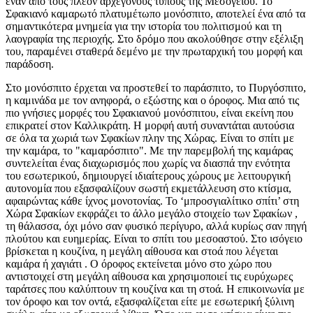
έναν από τους πλέον αρχέγονους τύπους της Μεσογείου. Το
Σφακιανό καμαρωτό πλατυμέτωπο μονόσπιτο, αποτελεί ένα από τα
σημαντικότερα μνημεία για την ιστορία του πολιτισμού και τη
λαογραφία της περιοχής. Στο δρόμο που ακολούθησε στην εξέλιξη
του, παραμένει σταθερά δεμένο με την πρωταρχική του μορφή και
παράδοση.
Στο μονόσπιτο έρχεται να προστεθεί το παράσπιτο, το Πυργόσπιτο,
η καμινάδα με τον ανηφορά, ο εξώστης και ο όροφος. Μια από τις
πιο γνήσιες μορφές του Σφακιανού μονόσπιτου, είναι εκείνη που
επικρατεί στον Καλλικράτη. Η μορφή αυτή συναντάται αυτούσια
σε όλα τα χωριά των Σφακίων πλην της Χώρας. Είναι το σπίτι με
την καμάρα, το "καμαρόσπιτο". Με την παρεμβολή της καμάρας
συντελείται ένας διαχωρισμός που χωρίς να διασπά την ενότητα
του εσωτερικού, δημιουργεί ιδιαίτερους χώρους με λειτουργική
αυτονομία που εξασφαλίζουν σωστή εκμετάλλευση στο κτίσμα,
αφαιρώντας κάθε ίχνος μονοτονίας. Το ‘μπροσγιαλίτικο σπίτι’ στη
Χώρα Σφακίων εκφράζει το άλλο μεγάλο στοιχείο των Σφακίων ,
τη θάλασσα, όχι μόνο σαν φυσικό περίγυρο, αλλά κυρίως σαν πηγή
πλούτου και ευημερίας. Είναι το σπίτι του μεσοαστού. Στο ισόγειο
βρίσκεται η κουζίνα, η μεγάλη αίθουσα και στοά που λέγεται
καμάρα ή χαγιάτι . Ο όροφος εκτείνεται μόνο στο χώρο που
αντιστοιχεί στη μεγάλη αίθουσα και χρησιμοποιεί τις ευρύχωρες
ταράτσες που καλύπτουν τη κουζίνα και τη στοά. Η επικοινωνία με
τον όροφο και τον οντά, εξασφαλίζεται είτε με εσωτερική ξύλινη