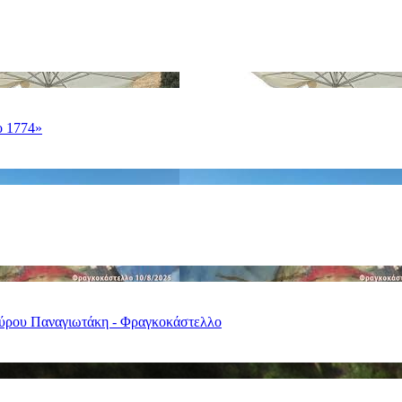
ο 1774»
ταύρου Παναγιωτάκη - Φραγκοκάστελλο