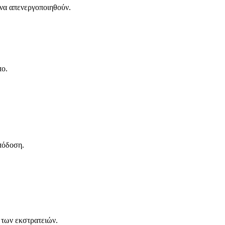
 να απενεργοποιηθούν.
πο.
πόδοση.
 των εκστρατειών.