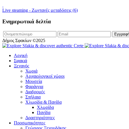
Live steaming - Ζωντανές μεταδόσεις (6)
Ενημερωτικά δελτία
Δήμος Σφακίων ©2025
Αρχική
Σφακιά
Ξεναγός
Χωριά
Αρχαιολογικοί χώροι
Μουσεία
Φαράγγια
Διαδρομές
Σπήλαια
Χλωρίδα & Πανίδα
Χλωρίδα
Πανίδα
Δραστηριότητες
Προσωπικότητες
Γεώργιος Ξενουδάκης