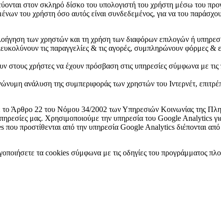
εύονται στον σκληρό δίσκο του υπολογιστή του χρήστη μέσω του προγ
νων του χρήστη όσο αυτός είναι συνδεδεμένος, για να του παράσχουν
οήγηση των χρηστών και τη χρήση των διαφόρων επιλογών ή υπηρεσι
ιευκολύνουν τις παραγγελίες & τις αγορές, συμπληρώνουν φόρμες & ε
υν στους χρήστες να έχουν πρόσβαση στις υπηρεσίες σύμφωνα με τις
νώνυμη ανάλυση της συμπεριφοράς των χρηστών του Ιντερνέτ, επιτρέπ
ε το Άρθρο 22 του Νόμου 34/2002 των Υπηρεσιών Κοινωνίας της Πληρ
υπηρεσίες μας. Χρησιμοποιούμε την υπηρεσία του Google Analytics 
 που προστίθενται από την υπηρεσία Google Analytics διέπονται από 
οποιήσετε τα cookies σύμφωνα με τις οδηγίες του προγράμματος πλο