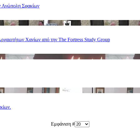
ην Ανώπολη Σφακίων
Αρχαιοτήτων Χανίων από την The Fortress Study Group
κίων.
Εμφάνιση #