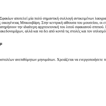
φακίων αποτελεί μία πολύ σημαντική συλλογή αντικειμένων λαογραφ
ς οικογένειας Μπικουβάρη. Στην κεντρική αίθουσα του μουσείου, οι 
ατηρήσουν την ιδιαίτερη αρχιτεκτονική του λιτού σφακιανού σπιτιού
κεδονομάχων, αλλά και να δει από κοντά τις στολές και τον οπλισμό
μμ
στολέων ανεπιθύμητων μηνυμάτων. Χρειάζεται να ενεργοποιήσετε τη J