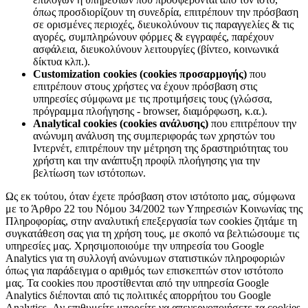
όπως προσδιορίζουν τη συνεδρία, επιτρέπουν την πρόσβαση
σε ορισμένες περιοχές, διευκολύνουν τις παραγγελίες & τις
αγορές, συμπληρώνουν φόρμες & εγγραφές, παρέχουν
ασφάλεια, διευκολύνουν λειτουργίες (βίντεο, κοινωνικά
δίκτυα κλπ.).
Customization cookies (cookies προσαρμογής)
που
επιτρέπουν στους χρήστες να έχουν πρόσβαση στις
υπηρεσίες σύμφωνα με τις προτιμήσεις τους (γλώσσα,
πρόγραμμα πλοήγησης - browser, διαμόρφωση, κ.α.).
Analytical cookies (cookies ανάλυσης)
που επιτρέπουν την
ανώνυμη ανάλυση της συμπεριφοράς των χρηστών του
Ιντερνέτ, επιτρέπουν την μέτρηση της δραστηριότητας του
χρήστη και την ανάπτυξη προφίλ πλοήγησης για την
βελτίωση των ιστότοπων.
Ως εκ τούτου, όταν έχετε πρόσβαση στον ιστότοπο μας, σύμφωνα
με το Άρθρο 22 του Νόμου 34/2002 των Υπηρεσιών Κοινωνίας της
Πληροφορίας, στην αναλυτική επεξεργασία των cookies ζητάμε τη
συγκατάθεση σας για τη χρήση τους, με σκοπό να βελτιώσουμε τις
υπηρεσίες μας. Χρησιμοποιούμε την υπηρεσία του Google
Analytics για τη συλλογή ανώνυμων στατιστικών πληροφοριών
όπως για παράδειγμα ο αριθμός των επισκεπτών στον ιστότοπο
μας. Τα cookies που προστίθενται από την υπηρεσία Google
Analytics διέπονται από τις πολιτικές απορρήτου του Google
Analytics. Αν επιθυμείτε μπορείτε να απενεργοποιήσετε τα cookies