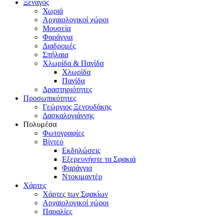
Ξεναγός
Χωριά
Αρχαιολογικοί χώροι
Μουσεία
Φαράγγια
Διαδρομές
Σπήλαια
Χλωρίδα & Πανίδα
Χλωρίδα
Πανίδα
Δραστηριότητες
Προσωπικότητες
Γεώργιος Ξενουδάκης
Δασκαλογιάννης
Πολυμέσα
Φωτογραφίες
Βίντεο
Εκδηλώσεις
Εξερευνήστε τα Σφακιά
Φαράγγια
Ντοκιμαντέρ
Χάρτες
Χάρτες των Σφακίων
Αρχαιολογικοί χώροι
Παραλίες