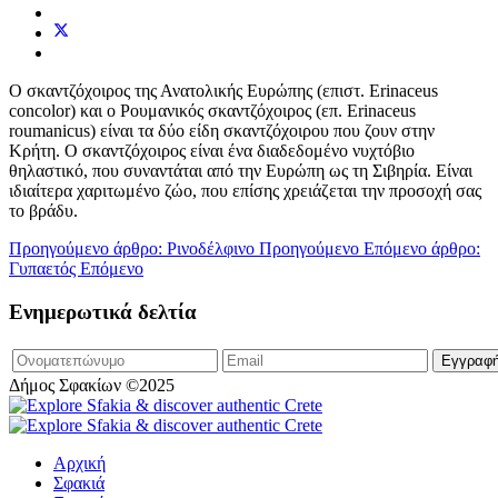
Ο σκαντζόχοιρος της Ανατολικής Ευρώπης (επιστ. Erinaceus
concolor) και ο Ρουμανικός σκαντζόχοιρος (επ. Erinaceus
roumanicus) είναι τα δύο είδη σκαντζόχοιρου που ζουν στην
Κρήτη. Ο σκαντζόχοιρος είναι ένα διαδεδομένο νυχτόβιο
θηλαστικό, που συναντάται από την Ευρώπη ως τη Σιβηρία. Είναι
ιδιαίτερα χαριτωμένο ζώο, που επίσης χρειάζεται την προσοχή σας
το βράδυ.
Προηγούμενο άρθρο: Ρινοδέλφινο
Προηγούμενο
Επόμενο άρθρο:
Γυπαετός
Επόμενο
Ενημερωτικά δελτία
Δήμος Σφακίων ©2025
Αρχική
Σφακιά