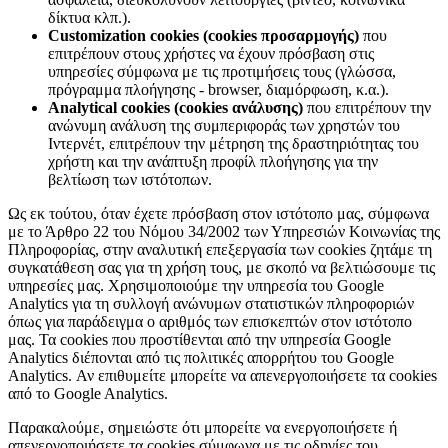
δίκτυα κλπ.).
Customization cookies (cookies προσαρμογής)
που
επιτρέπουν στους χρήστες να έχουν πρόσβαση στις
υπηρεσίες σύμφωνα με τις προτιμήσεις τους (γλώσσα,
πρόγραμμα πλοήγησης - browser, διαμόρφωση, κ.α.).
Analytical cookies (cookies ανάλυσης)
που επιτρέπουν την
ανώνυμη ανάλυση της συμπεριφοράς των χρηστών του
Ιντερνέτ, επιτρέπουν την μέτρηση της δραστηριότητας του
χρήστη και την ανάπτυξη προφίλ πλοήγησης για την
βελτίωση των ιστότοπων.
Ως εκ τούτου, όταν έχετε πρόσβαση στον ιστότοπο μας, σύμφωνα
με το Άρθρο 22 του Νόμου 34/2002 των Υπηρεσιών Κοινωνίας της
Πληροφορίας, στην αναλυτική επεξεργασία των cookies ζητάμε τη
συγκατάθεση σας για τη χρήση τους, με σκοπό να βελτιώσουμε τις
υπηρεσίες μας. Χρησιμοποιούμε την υπηρεσία του Google
Analytics για τη συλλογή ανώνυμων στατιστικών πληροφοριών
όπως για παράδειγμα ο αριθμός των επισκεπτών στον ιστότοπο
μας. Τα cookies που προστίθενται από την υπηρεσία Google
Analytics διέπονται από τις πολιτικές απορρήτου του Google
Analytics. Αν επιθυμείτε μπορείτε να απενεργοποιήσετε τα cookies
από το Google Analytics.
Παρακαλούμε, σημειώστε ότι μπορείτε να ενεργοποιήσετε ή
απενεργοποιήσετε τα cookies σύμφωνα με τις οδηγίες του