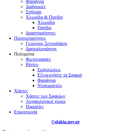
Φαράγγια
Διαδρομές
Σπήλαια
Χλωρίδα & Πανίδα
Χλωρίδα
Πανίδα
Δραστηριότητες
Προσωπικότητες
Γεώργιος Ξενουδάκης
Δασκαλογιάννης
Πολυμέσα
Φωτογραφίες
Βίντεο
Εκδηλώσεις
Εξερευνήστε τα Σφακιά
Φαράγγια
Ντοκιμαντέρ
Χάρτες
Χάρτες των Σφακίων
Αρχαιολογικοί χώροι
Παραλίες
Επικοινωνία
©sfakia.gov.gr