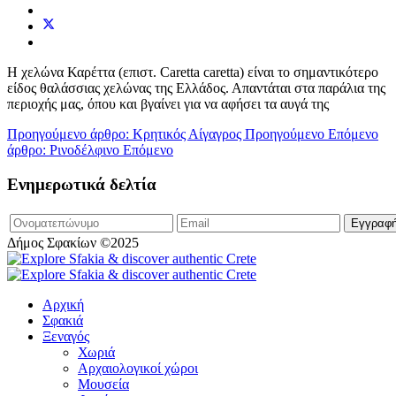
Η χελώνα Καρέττα (επιστ. Caretta caretta) είναι το σημαντικότερο
είδος θαλάσσιας χελώνας της Ελλάδος. Απαντάται στα παράλια της
περιοχής μας, όπου και βγαίνει για να αφήσει τα αυγά της
Προηγούμενο άρθρο: Κρητικός Αίγαγρος
Προηγούμενο
Επόμενο
άρθρο: Ρινοδέλφινο
Επόμενο
Ενημερωτικά δελτία
Δήμος Σφακίων ©2025
Αρχική
Σφακιά
Ξεναγός
Χωριά
Αρχαιολογικοί χώροι
Μουσεία