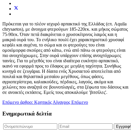
Πρόκειται για το πλέον ισχυρό αρπακτικό της Ελλάδας (επ. Aquila
chrysaetos), με άνοιγμα φτερούγων 185-220εκ. και μήκος σώματος
75-90εκ. Όταν πετά διακρίνεται ο χρυσοκίτρινος λαιμός και η
μακριά ουρά του. Το ενήλικο πουλί έχει χαρακτηριστικό χρυσαφί
κεφάλι και αυχένα, το σώμα και οι φτερούγες του είναι
ομοιόμορφα σκούρες από κάτω, ενώ από πάνω οι φτερούγες είναι
πιο ανοιχτόχρωμες. Στην ουρά υπάρχουν επίσης ανοιχτόχρωμες
ταινίες. Για το μέγεθός του είναι ιδιαίτερα ευκίνητο αρπακτικό,
ικανό να εφορμά προς το έδαφος με μεγάλη ταχύτητα. Συνήθως
κυνηγά σε ζευγάρια. Η δίαιτα ενός Χρυσαετού αποτελείται από
πουλιά και θηλαστικά μεσαίου μεγέθους, όπως φάσες,
αγριοπερίστερα, καλιακούδες, πέρδικες, λαγούς, ακόμα και
χελώνες που αναζητά σε βουνοπλαγιές, στα ξέφωτα του δάσους και
σε ανοικτές εκτάσεις. Εμείς τους αποκαλούμε 'βιτσίλες'.
Επόμενο άρθρο: Κρητικός Αίγαγρος
Επόμενο
Ενημερωτικά δελτία