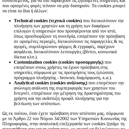
συνδεδεμένος, για να του παράσχουν τις ζητούμενες υπηρεσίες και
που ορισμένες φορές τείνουν να μην διατηρούν. Τα cookies μπορεί
να είναι τα ίδια ή άλλων:
Technical cookies (τεχνικά cookies)
που διευκολύνουν την
πλοήγηση των χρηστών και τη χρήση των διαφόρων
επιλογών ή υπηρεσιών που προσφέρονται από τον ιστό,
όπως προσδιορίζουν τη συνεδρία, επιτρέπουν την πρόσβαση
σε ορισμένες περιοχές, διευκολύνουν τις παραγγελίες & τις
αγορές, συμπληρώνουν φόρμες & εγγραφές, παρέχουν
ασφάλεια, διευκολύνουν λειτουργίες (βίντεο, κοινωνικά
δίκτυα κλπ.).
Customization cookies (cookies προσαρμογής)
που
επιτρέπουν στους χρήστες να έχουν πρόσβαση στις
υπηρεσίες σύμφωνα με τις προτιμήσεις τους (γλώσσα,
πρόγραμμα πλοήγησης - browser, διαμόρφωση, κ.α.).
Analytical cookies (cookies ανάλυσης)
που επιτρέπουν την
ανώνυμη ανάλυση της συμπεριφοράς των χρηστών του
Ιντερνέτ, επιτρέπουν την μέτρηση της δραστηριότητας του
χρήστη και την ανάπτυξη προφίλ πλοήγησης για την
βελτίωση των ιστότοπων.
Ως εκ τούτου, όταν έχετε πρόσβαση στον ιστότοπο μας, σύμφωνα
με το Άρθρο 22 του Νόμου 34/2002 των Υπηρεσιών Κοινωνίας της
Πληροφορίας, στην αναλυτική επεξεργασία των cookies ζητάμε τη
συγκατάθεση σας για τη χρήση τους, με σκοπό να βελτιώσουμε τις