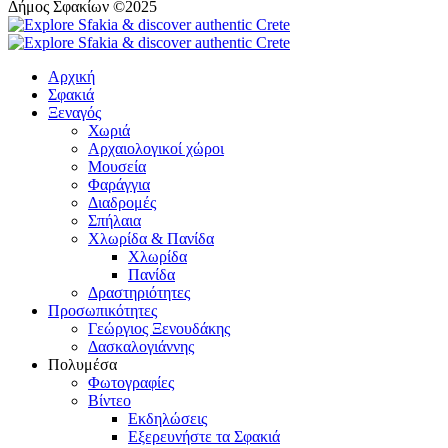
Δήμος Σφακίων ©2025
Αρχική
Σφακιά
Ξεναγός
Χωριά
Αρχαιολογικοί χώροι
Μουσεία
Φαράγγια
Διαδρομές
Σπήλαια
Χλωρίδα & Πανίδα
Χλωρίδα
Πανίδα
Δραστηριότητες
Προσωπικότητες
Γεώργιος Ξενουδάκης
Δασκαλογιάννης
Πολυμέσα
Φωτογραφίες
Βίντεο
Εκδηλώσεις
Εξερευνήστε τα Σφακιά