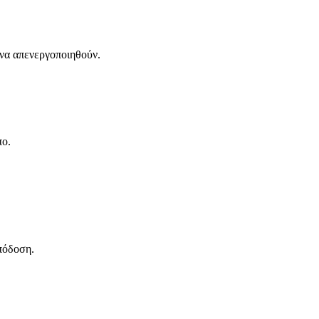
 να απενεργοποιηθούν.
πο.
πόδοση.