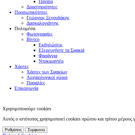
Πανίδα
Δραστηριότητες
Προσωπικότητες
Γεώργιος Ξενουδάκης
Δασκαλογιάννης
Πολυμέσα
Φωτογραφίες
Βίντεο
Εκδηλώσεις
Εξερευνήστε τα Σφακιά
Φαράγγια
Ντοκιμαντέρ
Χάρτες
Χάρτες των Σφακίων
Αρχαιολογικοί χώροι
Παραλίες
Επικοινωνία
Χρησιμοποιούμε cookies
Αυτός ο ιστότοπος χρησιμοποιεί cookies πρώτου και τρίτου μέρους 
Ρυθμίσεις
Συμφωνώ