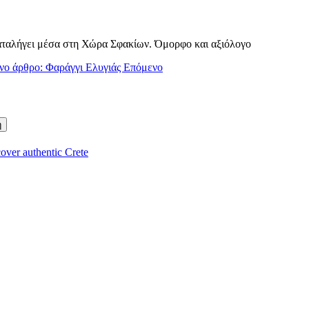
καταλήγει μέσα στη Χώρα Σφακίων. Όμορφο και αξιόλογο
νο άρθρο: Φαράγγι Ελυγιάς
Επόμενο