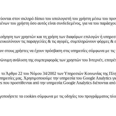
εύονται στον σκληρό δίσκο του υπολογιστή του χρήστη μέσω του προγ
νων του χρήστη όσο αυτός είναι συνδεδεμένος, για να του παράσχουν
οήγηση των χρηστών και τη χρήση των διαφόρων επιλογών ή υπηρεσι
ιευκολύνουν τις παραγγελίες & τις αγορές, συμπληρώνουν φόρμες & ε
υν στους χρήστες να έχουν πρόσβαση στις υπηρεσίες σύμφωνα με τις
νώνυμη ανάλυση της συμπεριφοράς των χρηστών του Ιντερνέτ, επιτρέπ
ε το Άρθρο 22 του Νόμου 34/2002 των Υπηρεσιών Κοινωνίας της Πληρ
υπηρεσίες μας. Χρησιμοποιούμε την υπηρεσία του Google Analytics 
 που προστίθενται από την υπηρεσία Google Analytics διέπονται από 
οποιήσετε τα cookies σύμφωνα με τις οδηγίες του προγράμματος πλο