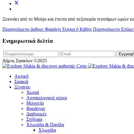
Ξεκινάει από το Μούρι και έπειτα από πεζοπορία τεσσάρων ωρών 
Προηγούμενο άρθρο: Φαράγγι Ίλιγκα ή Κάβης
Προηγούμενο
Επόμε
Ενημερωτικά δελτία
Δήμος Σφακίων ©2025
Αρχική
Σφακιά
Ξεναγός
Χωριά
Αρχαιολογικοί χώροι
Μουσεία
Φαράγγια
Διαδρομές
Σπήλαια
Χλωρίδα & Πανίδα
Χλωρίδα