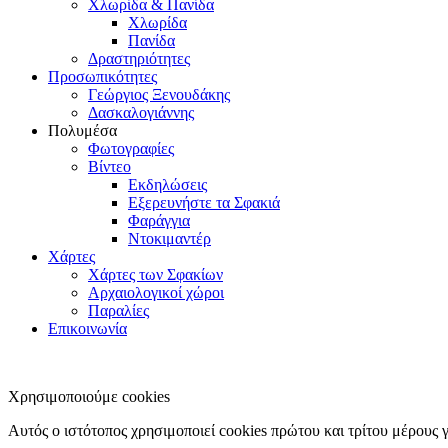
Χλωρίδα & Πανίδα
Χλωρίδα
Πανίδα
Δραστηριότητες
Προσωπικότητες
Γεώργιος Ξενουδάκης
Δασκαλογιάννης
Πολυμέσα
Φωτογραφίες
Βίντεο
Εκδηλώσεις
Εξερευνήστε τα Σφακιά
Φαράγγια
Ντοκιμαντέρ
Χάρτες
Χάρτες των Σφακίων
Αρχαιολογικοί χώροι
Παραλίες
Επικοινωνία
Χρησιμοποιούμε cookies
Αυτός ο ιστότοπος χρησιμοποιεί cookies πρώτου και τρίτου μέρους 