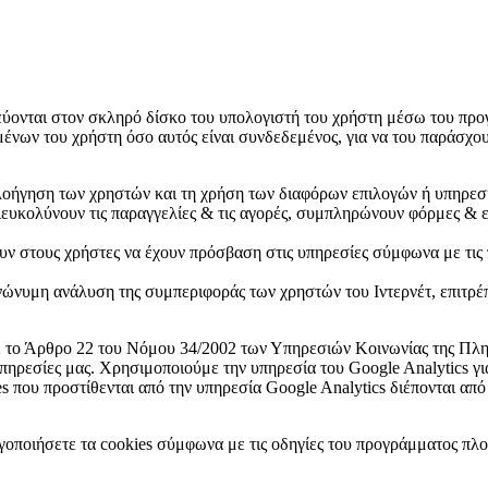
εύονται στον σκληρό δίσκο του υπολογιστή του χρήστη μέσω του προγ
νων του χρήστη όσο αυτός είναι συνδεδεμένος, για να του παράσχουν
οήγηση των χρηστών και τη χρήση των διαφόρων επιλογών ή υπηρεσι
ιευκολύνουν τις παραγγελίες & τις αγορές, συμπληρώνουν φόρμες & ε
υν στους χρήστες να έχουν πρόσβαση στις υπηρεσίες σύμφωνα με τις
νώνυμη ανάλυση της συμπεριφοράς των χρηστών του Ιντερνέτ, επιτρέπ
ε το Άρθρο 22 του Νόμου 34/2002 των Υπηρεσιών Κοινωνίας της Πληρ
υπηρεσίες μας. Χρησιμοποιούμε την υπηρεσία του Google Analytics 
 που προστίθενται από την υπηρεσία Google Analytics διέπονται από 
οποιήσετε τα cookies σύμφωνα με τις οδηγίες του προγράμματος πλο