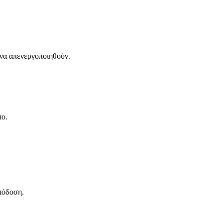
 να απενεργοποιηθούν.
πο.
πόδοση.