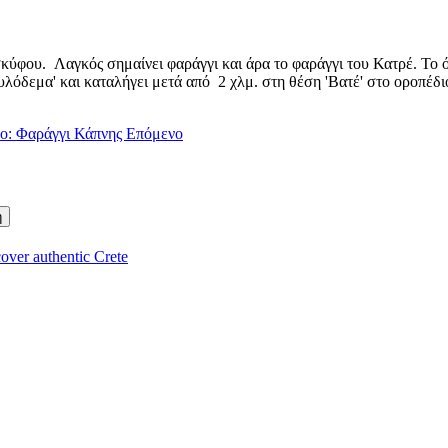
σκύφου. Λαγκός σημαίνει φαράγγι και άρα το φαράγγι του Κατρέ. Το 
υλόδεμα' και καταλήγει μετά από 2 χλμ. στη θέση 'Βατέ' στο οροπέδιο
ο: Φαράγγι Κάπνης
Επόμενο