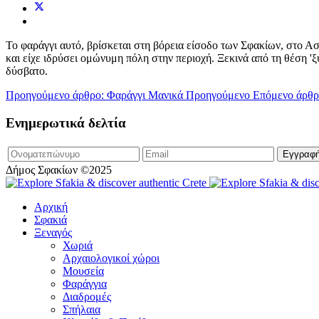
Το φαράγγι αυτό, βρίσκεται στη βόρεια είσοδο των Σφακίων, στο Α
και είχε ιδρύσει ομώνυμη πόλη στην περιοχή. Ξεκινά από τη θέση 'ξ
δύσβατο.
Προηγούμενο άρθρο: Φαράγγι Μανικά
Προηγούμενο
Επόμενο άρθρ
Ενημερωτικά δελτία
Δήμος Σφακίων ©2025
Αρχική
Σφακιά
Ξεναγός
Χωριά
Αρχαιολογικοί χώροι
Μουσεία
Φαράγγια
Διαδρομές
Σπήλαια