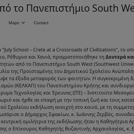
ό το Πανεπιστήμιο South Wes
Maps
Contact
“July School – Crete at a Crossroads of Civilizations”, το
ειο, Ρέθυμνο και Χανιά, πραγματοποιήθηκε τη
Δευτερά και
ητών από το Πανεπιστήμιο South West (Southwest Univers
ία της Προϊσταμένης του Δημοτικού Σχολείου Ανώπολης,
λυψε τα έξοδα μεταφοράς των φοιτητών. Η συγκεκριμένη 
ισμών (ΚΕΛΚΑΠ) του Πανεπιστημίου Κρήτης και συνδιοργ
δρυμα Τεχνολογίας και Έρευνας (ΙΤΕ) – Ινστιτούτο Μεσογ
ωριό και ήρθε σε επαφή με την τοπική ζωή και τους κατοίκ
ού Σχολείου εκδήλωση ανοιχτή στο κοινό, με τη συμμετο
ωσόρισε ο Δήμαρχος Σφακίων, κ. Ιωάννης Ζερβός, συνοδε
 κεντρική ομιλήτρια της εκδήλωσης ήταν η Καθηγήτρια 
σης ο Επίκουρος Καθηγητής Βυζαντινής Αρχαιολογίας, κ.