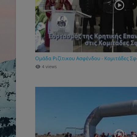
Ομάδα Ριζίτικου Ασφένδου - Κομιτάδες Σφ
4 views