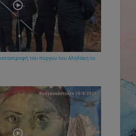
 καταστροφή του πύργου του Αληδάκη το