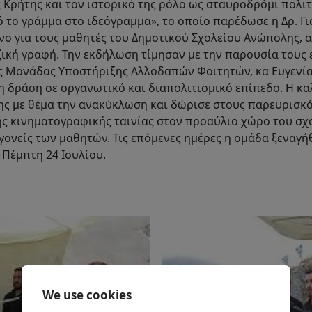
 Κρήτης και τον ιστορικό της ρόλο ως σταυροδρόμι πολιτ
 το γράμμα στο ιδεόγραμμα», το οποίο παρέδωσε η Δρ. Γι
νο για τους μαθητές του Δημοτικού Σχολείου Ανώπολης, α
ζική γραφή. Την εκδήλωση τίμησαν με την παρουσία τους
ς Μονάδας Υποστήριξης Αλλοδαπών Φοιτητών, κα Ευγενία 
η δράση σε οργανωτικό και διαπολιτισμικό επίπεδο. Η κ
 με θέμα την ανακύκλωση και δώρισε στους παρευρισκόμε
ς κινηματογραφικής ταινίας στον προαύλιο χώρο του σχο
ονείς των μαθητών. Τις επόμενες ημέρες η ομάδα ξεναγήθ
Πέμπτη 24 Ιουλίου.
We use cookies