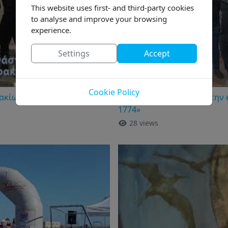
This website uses first- and third-party cookies
to analyse and improve your browsing
experience.
Settings
Accept
Cookie Policy
ακίων 2025
«Εκδήλωση μνήμης για την
1774»
28 views