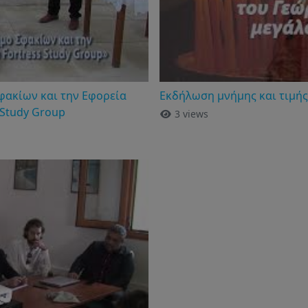
φακίων και την Εφορεία
Εκδήλωση μνήμης και τιμής
 Study Group
3 views