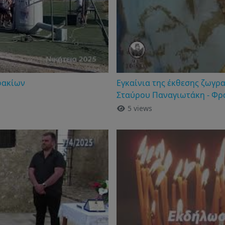
φακίων
Εγκαίνια της έκθεσης ζωγρα
Σταύρου Παναγιωτάκη - Φρ
5 views