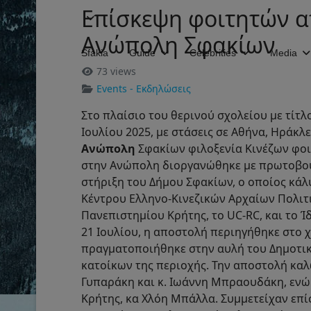
Επίσκεψη φοιτητών απ
Ανώπολη Σφακίων
Sfakia
Guide
Celebrities
Media
73 views
Events - Εκδηλώσεις
Στο πλαίσιο του θερινού σχολείου με τίτλο 
Ιουλίου 2025, με στάσεις σε Αθήνα, Ηράκλ
Ανώπολη
Σφακίων φιλοξενία Κινέζων φοιτ
στην Ανώπολη διοργανώθηκε με πρωτοβουλ
στήριξη του Δήμου Σφακίων, ο οποίος κά
Κέντρου Ελληνο-Κινεζικών Αρχαίων Πολιτ
Πανεπιστημίου Κρήτης, το UC-RC, και το Ί
21 Ιουλίου, η αποστολή περιηγήθηκε στο χ
πραγματοποιήθηκε στην αυλή του Δημοτικ
κατοίκων της περιοχής. Την αποστολή καλ
Γυπαράκη και κ. Ιωάννη Μπραουδάκη, ενώ
Κρήτης, κα Χλόη Μπάλλα. Συμμετείχαν επί