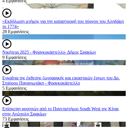
4 Εμφανίσεις
«Εκδήλωση μνήμης για την καταστροφή του πύργου του Αληδάκη
το 1774»
28 Εμφανίσεις
Νικήτεια 2025 - Φραγκοκάστελλο- Δήμος Σφακίων
9 Εμφανίσεις
Εγκαίνια της έκθεσης ζωγραφικής και εικαστικών έργων του Δρ.
Σταύρου Παναγιωτάκη - Φραγκοκάστελλο
5 Εμφανίσεις
Επίσκεψη φοιτητών από το Πανεπιστήμιο South West της Κίνας
στην Ανώπολη Σφακίων
73 Εμφανίσεις