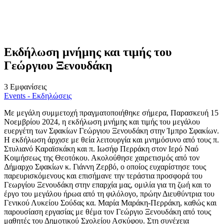
Εκδήλωση μνήμης και τιμής του
Γεώργιου Ξενουδάκη
3 Εμφανίσεις
Events - Εκδηλώσεις
Με μεγάλη συμμετοχή πραγματοποιήθηκε σήμερα, Παρασκευή 15
Νοεμβρίου 2024, η εκδήλωση μνήμης και τιμής του μεγάλου
ευεργέτη των Σφακίων Γεώργιου Ξενουδάκη στην Ίμπρο Σφακίων.
Η εκδήλωση άρχισε με θεία λειτουργία και μνημόσυνο από τους π.
Στυλιανό Καραϊσκάκη και π. Ιωσήφ Περράκη στον Ιερό Ναό
Κοιμήσεως της Θεοτόκου. Ακολούθησε χαιρετισμός από τον
Δήμαρχο Σφακίων κ. Γιάννη Ζερβό, ο οποίος ευχαρίστησε τους
παρευρισκόμενους και επισήμανε την τεράστια προσφορά του
Γεωργίου Ξενουδάκη στην επαρχία μας, ομιλία για τη ζωή και το
έργο του μεγάλου ήρωα από τη φιλόλογο, πρώην Διευθύντρια του
Γενικού Λυκείου Σούδας κα. Μαρία Μαράκη-Περράκη, καθώς και
παρουσίαση εργασίας με θέμα τον Γεώργιο Ξενουδάκη από τους
μαθητές του Δημοτικού Σχολείου Ασκύφου. Στη συνέχεια