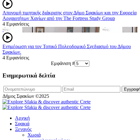
Απονομή τιμητικής διάκρισης στον Δήμο Σφακίων και την Εφορεία
Αρχαιοτήτων Χανίων από την The Fortress Study Group
4 Εμφανίσεις
Ενημέρωση για τον Τοπικό Πολεοδομικό Σχεδιασμό του Δήμου
Σφακίων.
4 Εμφανίσεις
Εμφάνιση #
Ενημερωτικά δελτία
Δήμος Σφακίων ©2025
Αρχική
Σφακιά
Ξεναγός
Χωριά