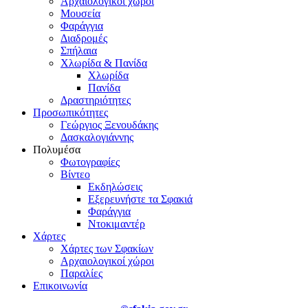
Αρχαιολογικοί χώροι
Μουσεία
Φαράγγια
Διαδρομές
Σπήλαια
Χλωρίδα & Πανίδα
Χλωρίδα
Πανίδα
Δραστηριότητες
Προσωπικότητες
Γεώργιος Ξενουδάκης
Δασκαλογιάννης
Πολυμέσα
Φωτογραφίες
Βίντεο
Εκδηλώσεις
Εξερευνήστε τα Σφακιά
Φαράγγια
Ντοκιμαντέρ
Χάρτες
Χάρτες των Σφακίων
Αρχαιολογικοί χώροι
Παραλίες
Επικοινωνία