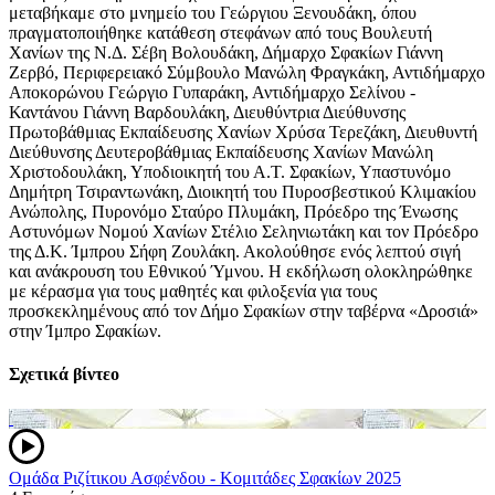
μεταβήκαμε στο μνημείο του Γεώργιου Ξενουδάκη, όπου
πραγματοποιήθηκε κατάθεση στεφάνων από τους Βουλευτή
Χανίων της Ν.Δ. Σέβη Βολουδάκη, Δήμαρχο Σφακίων Γιάννη
Ζερβό, Περιφερειακό Σύμβουλο Μανώλη Φραγκάκη, Αντιδήμαρχο
Αποκορώνου Γεώργιο Γυπαράκη, Αντιδήμαρχο Σελίνου -
Καντάνου Γιάννη Βαρδουλάκη, Διευθύντρια Διεύθυνσης
Πρωτοβάθμιας Εκπαίδευσης Χανίων Χρύσα Τερεζάκη, Διευθυντή
Διεύθυνσης Δευτεροβάθμιας Εκπαίδευσης Χανίων Μανώλη
Χριστοδουλάκη, Υποδιοικητή του Α.Τ. Σφακίων, Υπαστυνόμο
Δημήτρη Τσιραντωνάκη, Διοικητή του Πυροσβεστικού Κλιμακίου
Ανώπολης, Πυρονόμο Σταύρο Πλυμάκη, Πρόεδρο της Ένωσης
Αστυνόμων Νομού Χανίων Στέλιο Σεληνιωτάκη και τον Πρόεδρο
της Δ.Κ. Ίμπρου Σήφη Ζουλάκη. Ακολούθησε ενός λεπτού σιγή
και ανάκρουση του Εθνικού Ύμνου. Η εκδήλωση ολοκληρώθηκε
με κέρασμα για τους μαθητές και φιλοξενία για τους
προσκεκλημένους από τον Δήμο Σφακίων στην ταβέρνα «Δροσιά»
στην Ίμπρο Σφακίων.
Σχετικά βίντεο
Ομάδα Ριζίτικου Ασφένδου - Κομιτάδες Σφακίων 2025