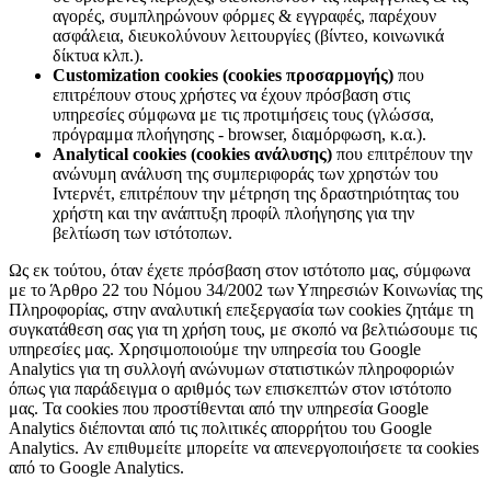
αγορές, συμπληρώνουν φόρμες & εγγραφές, παρέχουν
ασφάλεια, διευκολύνουν λειτουργίες (βίντεο, κοινωνικά
δίκτυα κλπ.).
Customization cookies (cookies προσαρμογής)
που
επιτρέπουν στους χρήστες να έχουν πρόσβαση στις
υπηρεσίες σύμφωνα με τις προτιμήσεις τους (γλώσσα,
πρόγραμμα πλοήγησης - browser, διαμόρφωση, κ.α.).
Analytical cookies (cookies ανάλυσης)
που επιτρέπουν την
ανώνυμη ανάλυση της συμπεριφοράς των χρηστών του
Ιντερνέτ, επιτρέπουν την μέτρηση της δραστηριότητας του
χρήστη και την ανάπτυξη προφίλ πλοήγησης για την
βελτίωση των ιστότοπων.
Ως εκ τούτου, όταν έχετε πρόσβαση στον ιστότοπο μας, σύμφωνα
με το Άρθρο 22 του Νόμου 34/2002 των Υπηρεσιών Κοινωνίας της
Πληροφορίας, στην αναλυτική επεξεργασία των cookies ζητάμε τη
συγκατάθεση σας για τη χρήση τους, με σκοπό να βελτιώσουμε τις
υπηρεσίες μας. Χρησιμοποιούμε την υπηρεσία του Google
Analytics για τη συλλογή ανώνυμων στατιστικών πληροφοριών
όπως για παράδειγμα ο αριθμός των επισκεπτών στον ιστότοπο
μας. Τα cookies που προστίθενται από την υπηρεσία Google
Analytics διέπονται από τις πολιτικές απορρήτου του Google
Analytics. Αν επιθυμείτε μπορείτε να απενεργοποιήσετε τα cookies
από το Google Analytics.